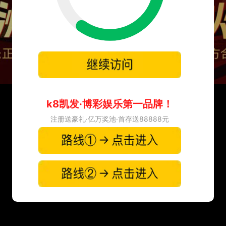
k8凯发·博彩娱乐第一品牌！
注册送豪礼·亿万奖池·首存送88888元